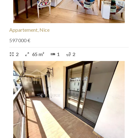
Appartement, Nice
597 000 €
2
65 m²
1
2