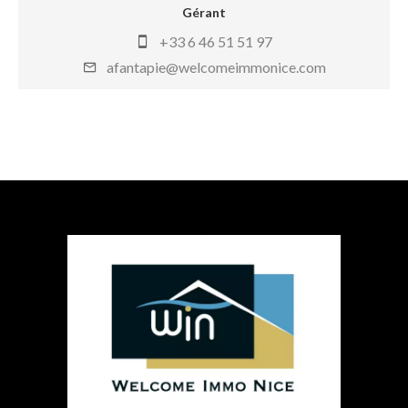
Gérant
+33 6 46 51 51 97
afantapie@welcomeimmonice.com