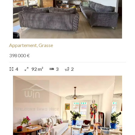
Appartement, Grasse
398 000 €
4
92 m²
3
2